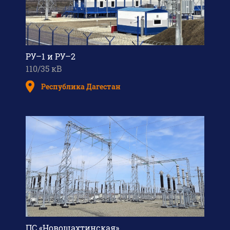
РУ–1 и РУ–2
110/35 кВ
Республика Дагестан
ПС «Новошахтинская»