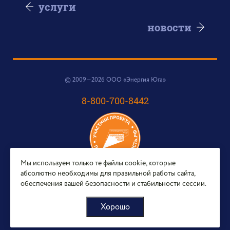
услуги
новости
© 2009—2026 ООО «Энергия Юга»
8-800-700-8442
Мы используем только те файлы cookie, которые
абсолютно необходимы для правильной работы сайта,
e-mail:
обеспечения вашей безопасности и стабильности сессии.
sales@energy-yug.ru
Центральный офис:
Хорошо
Волгоград, ул. Электролесовская, 76