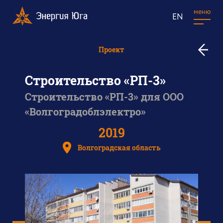
меню
EN
к
Проект
в
п
Строительство «РП-3»
Строительство «РП-3» для ООО
«Волгоградоблэлектро»
2019
Волгоградская область