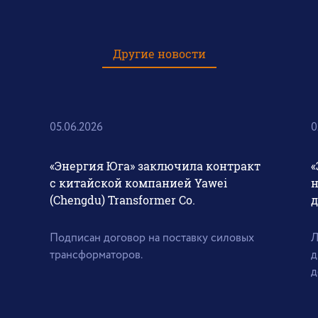
Другие новости
05.06.2026
0
«Энергия Юга» заключила контракт
«
с китайской компанией Yawei
н
(Chengdu) Transformer Co.
д
Подписан договор на поставку силовых
Л
трансформаторов.
д
д