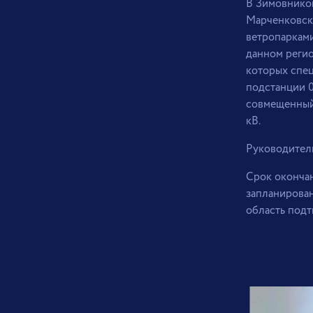
В Зимовнико
Марченковск
ветропарками
данном регио
которых спе
подстанции 0
совмещенный
кВ.
Руководитель
Срок окончан
запланирован
область подт