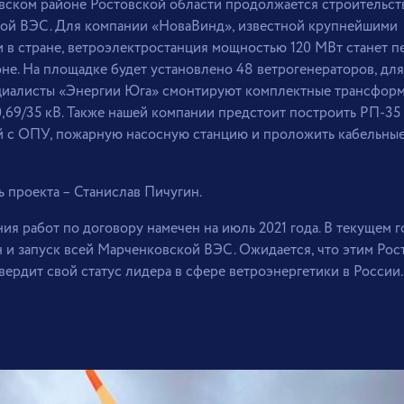
вском районе Ростовской области продолжается строительст
ой ВЭС. Для компании «НоваВинд», известной крупнейшими
 в стране, ветроэлектростанция мощностью 120 МВт станет п
не. На площадке будет установлено 48 ветрогенераторов, для
циалисты «Энергии Юга» смонтируют комплектные трансфор
,69/35 кВ. Также нашей компании предстоит построить РП-35 
 с ОПУ, пожарную насосную станцию и проложить кабельные
 проекта – Станислав Пичугин.
ия работ по договору намечен на июль 2021 года. В текущем г
 и запуск всей Марченковской ВЭС. Ожидается, что этим Рос
вердит свой статус лидера в сфере ветроэнергетики в России.