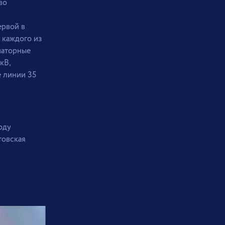
во
ервой в
 каждого из
маторные
кВ,
 линии 35
оду
товская