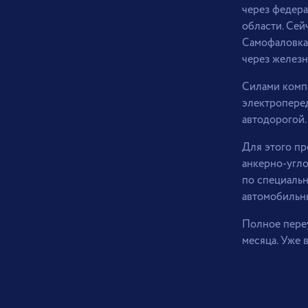
через федер
области. Сей
Самофаловка,
через желез
Силами комп
электроперед
автодорогой.
Для этого п
анкерно-угл
по специальн
автомобильны
Полное пере
месяца. Уже 