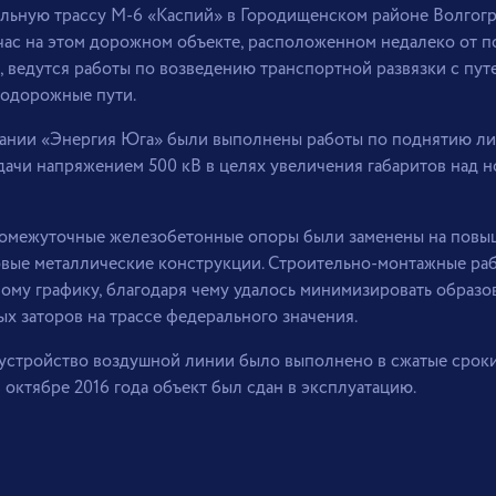
альную трассу М-6 «Каспий» в Городищенском районе Волгог
час на этом дорожном объекте, расположенном недалеко от п
 ведутся работы по возведению транспортной развязки с пу
нодорожные пути.
ании «Энергия Юга» были выполнены работы по поднятию л
ачи напряжением 500 кВ в целях увеличения габаритов над 
ромежуточные железобетонные опоры были заменены на пов
овые металлические конструкции. Строительно-монтажные ра
ому графику, благодаря чему удалось минимизировать образо
х заторов на трассе федерального значения.
устройство воздушной линии было выполнено в сжатые сроки
в октябре 2016 года объект был сдан в эксплуатацию.