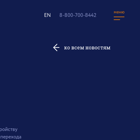
меню
EN
8-800-700-8442
ко всем новостям
ройству
 перехода