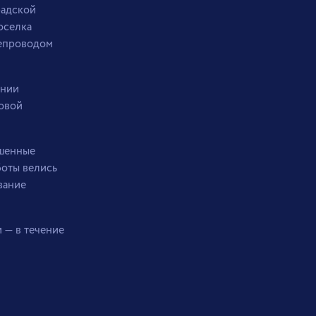
радской
оселка
тепроводом
инии
новой
ышенные
боты велись
вание
 — в течение