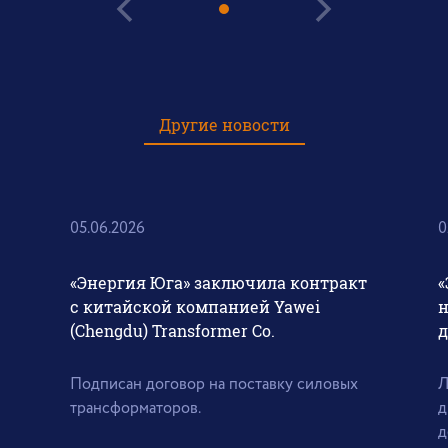
Другие новости
05.06.2026
0
«Энергия Юга» заключила контракт
«
с китайской компанией Yawei
н
(Chengdu) Transformer Co.
д
Подписан договор на поставку силовых
Л
трансформаторов.
д
д