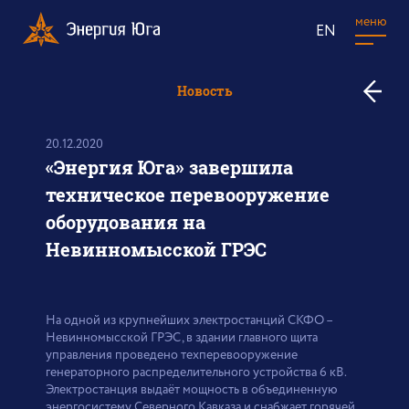
меню
EN
к
Новость
в
н
20.12.2020
«Энергия Юга» завершила
техническое перевооружение
оборудования на
Невинномысской ГРЭС
На одной из крупнейших электростанций СКФО –
Невинномысской ГРЭС, в здании главного щита
управления проведено техперевооружение
генераторного распределительного устройства 6 кВ.
Электростанция выдаёт мощность в объединенную
энергосистему Северного Кавказа и снабжает горячей